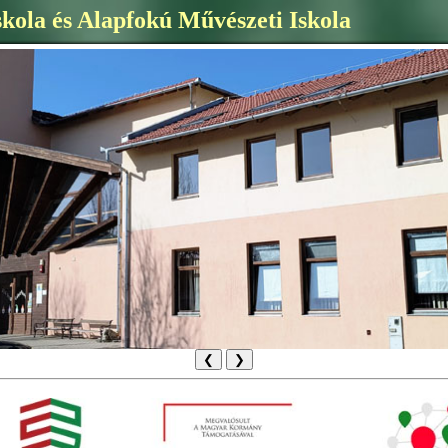
skola és Alapfokú Művészeti Iskola
❮
❯