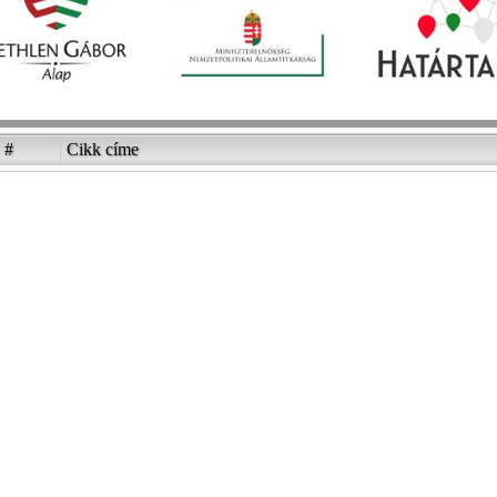
#
Cikk címe