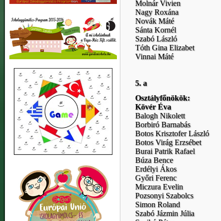
Molnár Vivien
Nagy Roxána
Novák Máté
Sánta Kornél
Szabó László
Tóth Gina Elizabet
Vinnai Máté
5. a
Osztályfőnökök:
Kövér Éva
Balogh Nikolett
Borbiró Barnabás
Botos Krisztofer László
Botos Virág Erzsébet
Burai Patrik Rafael
Búza Bence
Erdélyi Ákos
Győri Ferenc
Miczura Evelin
Pozsonyi Szabolcs
Simon Roland
Szabó Jázmin Júlia