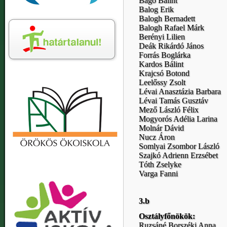
Bagó Bálint
Balog Erik
Balogh Bernadett
Balogh Rafael Márk
Berényi Lilien
Deák Rikárdó János
Forrás Boglárka
Kardos Bálint
Krajcsó Botond
Leelőssy Zsolt
Lévai Anasztázia Barbara
Lévai Tamás Gusztáv
Mező László Félix
Mogyorós Adélia Larina
Molnár Dávid
Nucz Áron
Somlyai Zsombor László
Szajkó Adrienn Erzsébet
Tóth Zselyke
Varga Fanni
3.b
Osztályfőnökök:
Ruzsáné Borszéki Anna