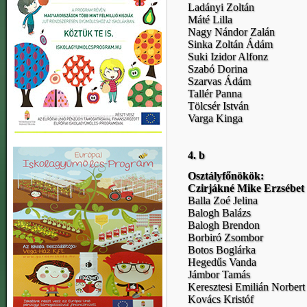
Ladányi Zoltán
Máté Lilla
Nagy Nándor Zalán
Sinka Zoltán Ádám
Suki Izidor Alfonz
Szabó Dorina
Szarvas Ádám
Tallér Panna
Tölcsér István
Varga Kinga
4. b
Osztályfőnökök:
Czirjákné Mike Erzsébet
Balla Zoé Jelina
Balogh Balázs
Balogh Brendon
Borbiró Zsombor
Botos Boglárka
Hegedűs Vanda
Jámbor Tamás
Keresztesi Emilián Norbert
Kovács Kristóf