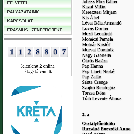
Juhász Mira Edina
FELVÉTEL
Kazai Milán
PÁLYÁZATAINK
Keresztesi Mirjam
Kis Ábel
KAPCSOLAT
Lévai Béla Armandó
Lovas Dorina
ERASMUS+ ZENEPROJEKT
Mező Leonárdó
Mohácsi Pamela
Molnár Kristóf
Murvai Dominik
Nagy Gabriella
Ökrös Balázs
Jelenleng 2 online
Pap Hanna
látogató van itt.
Pap Linett Niobé
Pap Zalán
Sánta Csenge
Szajkó Bendegúz
Torzsa Dóra
Tóth Levente Álmos
3. a
Osztályfőnökök:
Ruzsáné Borszéki Anna