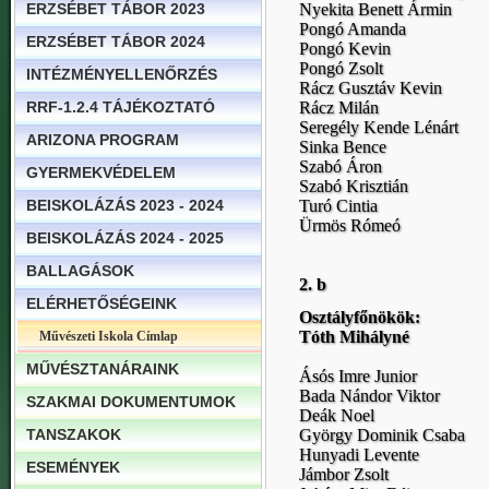
ERZSÉBET TÁBOR 2023
Nyekita Benett Ármin
Pongó Amanda
ERZSÉBET TÁBOR 2024
Pongó Kevin
Pongó Zsolt
INTÉZMÉNYELLENŐRZÉS
Rácz Gusztáv Kevin
RRF-1.2.4 TÁJÉKOZTATÓ
Rácz Milán
Seregély Kende Lénárt
ARIZONA PROGRAM
Sinka Bence
Szabó Áron
GYERMEKVÉDELEM
Szabó Krisztián
BEISKOLÁZÁS 2023 - 2024
Turó Cintia
Ürmös Rómeó
BEISKOLÁZÁS 2024 - 2025
BALLAGÁSOK
2. b
ELÉRHETŐSÉGEINK
Osztályfőnökök:
Tóth Mihályné
Művészeti Iskola Címlap
MŰVÉSZTANÁRAINK
Ásós Imre Junior
Bada Nándor Viktor
SZAKMAI DOKUMENTUMOK
Deák Noel
TANSZAKOK
György Dominik Csaba
Hunyadi Levente
ESEMÉNYEK
Jámbor Zsolt