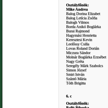
Osztályfőnök:
Mike Andrea
Balog Dorina Elizabet
Balog Letícia Zsófia
Balogh Vilmos
Borda Anikó Boglárka
Burai Rajmond
Hagymási Henrietta
Keresztesi Kevin
Leelőssy Csilla
Lovas Roland Dorián
Miczura Sándor
Molnár Boglárka Erzsébet
Nagy Gréta
Seregély Márk Szabolcs
Simon József
Smiri István
Szántó Mária
Tóth Brigitta
6. c
Osztályfőnök:
Balló Bíborka