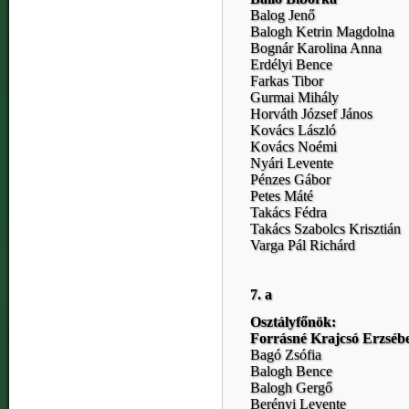
Balog Jenő
Balogh Ketrin Magdolna
Bognár Karolina Anna
Erdélyi Bence
Farkas Tibor
Gurmai Mihály
Horváth József János
Kovács László
Kovács Noémi
Nyári Levente
Pénzes Gábor
Petes Máté
Takács Fédra
Takács Szabolcs Krisztián
Varga Pál Richárd
7. a
Osztályfőnök:
Forrásné Krajcsó Erzséb
Bagó Zsófia
Balogh Bence
Balogh Gergő
Berényi Levente