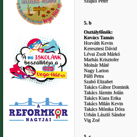
Szajkó Péter
5. b
Osztályfőnök:
Kovács Tamás
Horváth Kevin
Keresztesi Dávid
Lévai Zsolt Márkó
Marhás Krisztofer
Molnár Máté
Nagy Larion
Pálfi Petra
Szabó Elizabet
Takács Gábor Dominik
Takács Jázmin Jolán
Takács Kiara Erika
Takács Milán Kevin
Takács Mónika Dóra
Urbán László Sándor
Vig Zoé
5. c