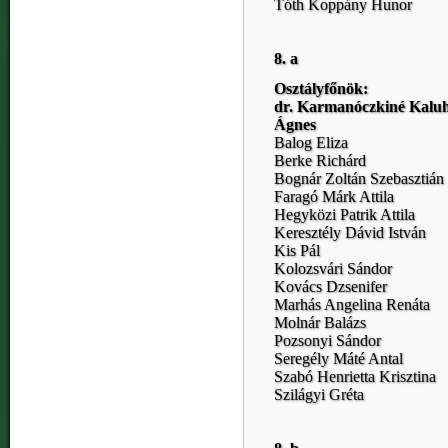
Tóth Koppány Hunor
8. a
Osztályfőnök:
dr. Karmanóczkiné Kalu
Ágnes
Balog Eliza
Berke Richárd
Bognár Zoltán Szebasztián
Faragó Márk Attila
Hegyközi Patrik Attila
Keresztély Dávid István
Kis Pál
Kolozsvári Sándor
Kovács Dzsenifer
Marhás Angelina Renáta
Molnár Balázs
Pozsonyi Sándor
Seregély Máté Antal
Szabó Henrietta Krisztina
Szilágyi Gréta