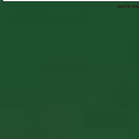
Szabó Pál Által