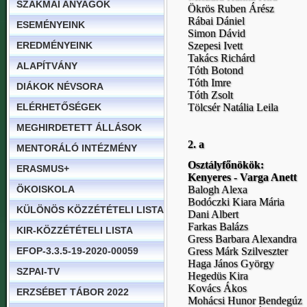
SZAKMAI ANYAGOK
Ökrös Ruben Árész
Rábai Dániel
ESEMÉNYEINK
Simon Dávid
EREDMÉNYEINK
Szepesi Ivett
Takács Richárd
ALAPÍTVÁNY
Tóth Botond
Tóth Imre
DIÁKOK NÉVSORA
Tóth Zsolt
ELÉRHETŐSÉGEK
Tölcsér Natália Leila
MEGHIRDETETT ÁLLÁSOK
2. a
MENTORÁLÓ INTÉZMÉNY
Osztályfőnökök:
ERASMUS+
Kenyeres - Varga Anett
ÖKOISKOLA
Balogh Alexa
Bodóczki Kiara Mária
KÜLÖNÖS KÖZZÉTÉTELI LISTA
Dani Albert
Farkas Balázs
KIR-KÖZZÉTÉTELI LISTA
Gress Barbara Alexandra
EFOP-3.3.5-19-2020-00059
Gress Márk Szilveszter
Haga János György
SZPAI-TV
Hegedüs Kira
Kovács Ákos
ERZSÉBET TÁBOR 2022
Mohácsi Hunor Bendegúz