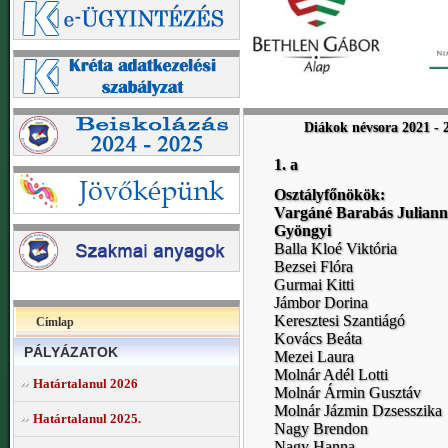
Diákok névsora 2021 - 
1. a
Osztályfőnökök:
Vargáné Barabás Juliann
Gyöngyi
Balla Kloé Viktória
Bezsei Flóra
Gurmai Kitti
Jámbor Dorina
Keresztesi Szantiágó
Címlap
Kovács Beáta
PÁLYÁZATOK
Mezei Laura
Molnár Adél Lotti
Határtalanul 2026
Molnár Ármin Gusztáv
Molnár Jázmin Dzsesszika
Határtalanul 2025.
Nagy Brendon
Nagy Hanna