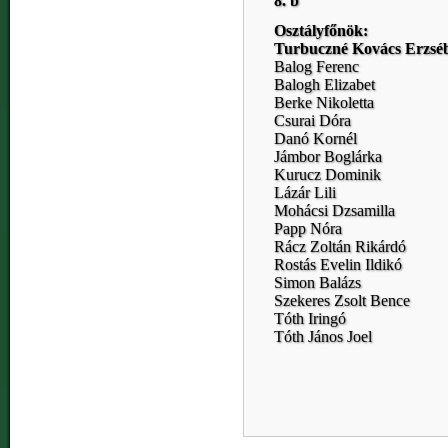
8. b
Osztályfőnök:
Turbuczné Kovács Erzsé
Balog Ferenc
Balogh Elizabet
Berke Nikoletta
Csurai Dóra
Danó Kornél
Jámbor Boglárka
Kurucz Dominik
Lázár Lili
Mohácsi Dzsamilla
Papp Nóra
Rácz Zoltán Rikárdó
Rostás Evelin Ildikó
Simon Balázs
Szekeres Zsolt Bence
Tóth Iringó
Tóth János Joel