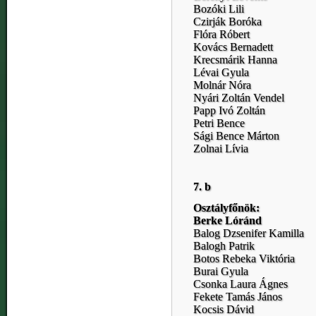
Bozóki Lili
Czirják Boróka
Flóra Róbert
Kovács Bernadett
Krecsmárik Hanna
Lévai Gyula
Molnár Nóra
Nyári Zoltán Vendel
Papp Ivó Zoltán
Petri Bence
Sági Bence Márton
Zolnai Lívia
7. b
Osztályfőnök:
Berke Lóránd
Balog Dzsenifer Kamilla
Balogh Patrik
Botos Rebeka Viktória
Burai Gyula
Csonka Laura Ágnes
Fekete Tamás János
Kocsis Dávid