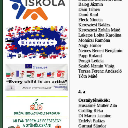
Balog Jázmin
Dani Tímea
Danó Raul
Fleck Ninetta
Keresztesi Balázs
Keresztesi Zoltán Máté
Lakatos Lolita Karolina
Mohácsi Ramóna
Nagy Hunor
Nemes Benett Benjámin
Papp Roland
Pongó Leticia
Szabó Jázmin Virág
Torzsa Ferenc Andzseló
Tóth Máté
4. a
Osztályfőnökök:
Huszárné Müller Zita
Csüllög Réka
Di Marco Jasmine
Erdélyi Balázs
Gurmai Sándor