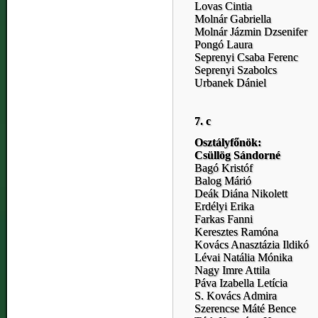
Lovas Cintia
Molnár Gabriella
Molnár Jázmin Dzsenifer
Pongó Laura
Seprenyi Csaba Ferenc
Seprenyi Szabolcs
Urbanek Dániel
7. c
Osztályfőnök:
Csüllög Sándorné
Bagó Kristóf
Balog Márió
Deák Diána Nikolett
Erdélyi Erika
Farkas Fanni
Keresztes Ramóna
Kovács Anasztázia Ildikó
Lévai Natália Mónika
Nagy Imre Attila
Páva Izabella Letícia
S. Kovács Admira
Szerencse Máté Bence