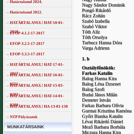
Határtalanul 2024.
Nagy Sándor Dominik
Pongó Rikárdó
Határtalanul 2022.
Rácz Zoltán
Szabó Izabella
HATÁRTALANUL! HAT-18-01-
Szabó Viktor
Tóth Alíz
2018
EFOP-4.1.2-17-2017
Tóth Orsolya
Turbucz Hanna Dóra
EFOP-3.2.5-17-2017
Varga Adrienn
EFOP-3.3.5-17-2017
1. b
HATÁRTALANUL! HAT-17-01-
Osztályfőnökök:
Farkas Katalin
2017
HATÁRTALANUL! HAT-16-01-
Balog Hanna Kira
Balog Léna Dzsenet
0551
HATÁRTALANUL! HAT-15-05-
Balog Szofi
Budai János Milán
0293
HATÁRTALANUL! HAT-14-01-
Demeter István
0380
Farkas Barbara Olívia
HATÁRTALANUL! HA-13-01-130
Gurmai Krisztina Ramóna
Győri Bianka Katalin
NTP Pályázatok
Lévai Rikárdó Dániel
MUNKATÁRSAINK
Mező Barbara Borbála
Miczura Hanna Kira