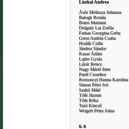
Liszkai Andrea
Ásós Melissza Julianna
Balogh Renáta
Botos Mariann
Dráguly Lia Zsófia
Farkas Georgina Gréta
Gress András Csaba
Hodák Csilla
Jámbor Sándor
Kazai Ádám
Lajter Gyula
Lázár Bence
Nagy Márió Imre
Pardi Csombor
Rozsonczi Hanna Karolina
Simon Péter Ivó
Szabó Máté
Tóth Jázmin
Tóth Réka
Turó Kincső
Weigert Petra Atina
6. b