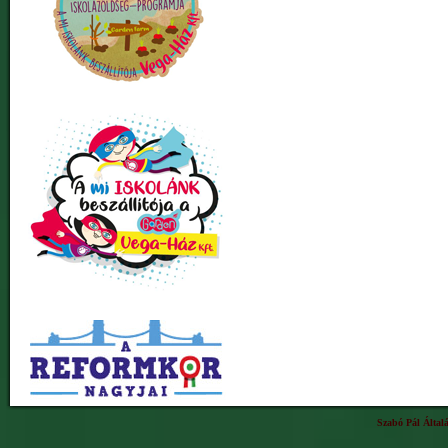
Szabó Pál Által