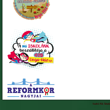
Szabó Pál Által