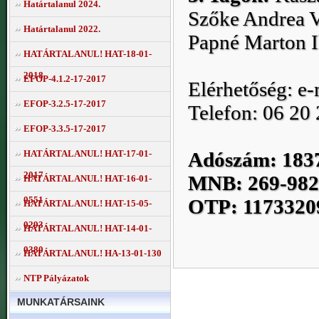
Határtalanul 2024.
Szőke Andrea V
Határtalanul 2022.
Papné Marton Il
HATÁRTALANUL! HAT-18-01-
2018
EFOP-4.1.2-17-2017
Elérhetőség: e
EFOP-3.2.5-17-2017
Telefon: 06 20
EFOP-3.3.5-17-2017
Adószám: 183
HATÁRTALANUL! HAT-17-01-
2017
MNB: 269-982
HATÁRTALANUL! HAT-16-01-
0551
OTP: 1173320
HATÁRTALANUL! HAT-15-05-
0293
HATÁRTALANUL! HAT-14-01-
0380
HATÁRTALANUL! HA-13-01-130
NTP Pályázatok
MUNKATÁRSAINK