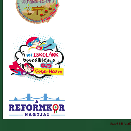
Szabó Pál Által