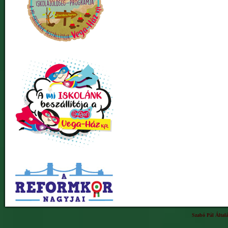
Szabó Pál Által