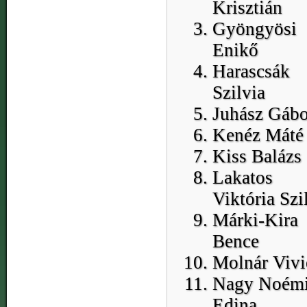
Krisztián
Gyöngyösi
Enikő
Harascsák
Szilvia
Juhász Gábo
Kenéz Máté
Kiss Balázs
Lakatos
Viktória Szi
Márki-Kira
Bence
Molnár Vivi
Nagy Noém
Edina