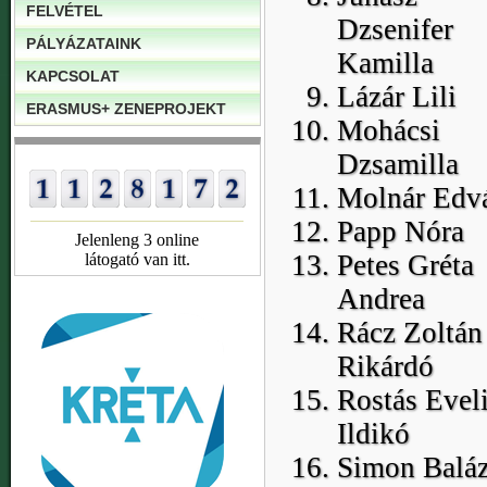
FELVÉTEL
Dzsenifer
PÁLYÁZATAINK
Kamilla
KAPCSOLAT
Lázár Lili
ERASMUS+ ZENEPROJEKT
Mohácsi
Dzsamilla
Molnár Edv
Papp Nóra
Jelenleng 3 online
Petes Gréta
látogató van itt.
Andrea
Rácz Zoltán
Rikárdó
Rostás Evel
Ildikó
Simon Balá