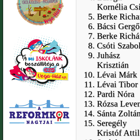
Kornélia Csi
Berke Richa
Bácsi Gergő
Berke Richá
Csóti Szabo
Juhász
Krisztián
Lévai Márk
Lévai Tibor
Pardi Nóra
Rózsa Leven
Sánta Zoltá
Seregély
Kristóf Attil