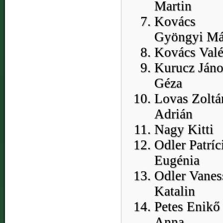
Martin
Kovács
Gyöngyi Má
Kovács Valé
Kurucz Jáno
Géza
Lovas Zoltá
Adrián
Nagy Kitti
Odler Patríc
Eugénia
Odler Vanes
Katalin
Petes Enikő
Anna