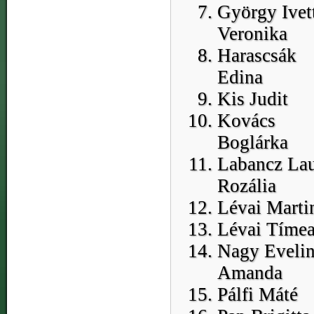
György Ivet
Veronika
Harascsák
Edina
Kis Judit
Kovács
Boglárka
Labancz La
Rozália
Lévai Marti
Lévai Tíme
Nagy Eveli
Amanda
Pálfi Máté