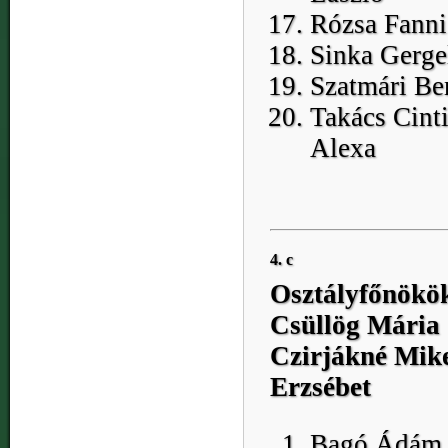
Rózsa Fanni
Sinka Gerge
Szatmári Be
Takács Cint
Alexa
4. c
Osztályfőnökö
Csüllög Mária
Czirjákné Mik
Erzsébet
Bagó Ádám