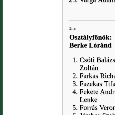
5. a
Osztályfőnök:
Berke Lóránd
Csóti Baláz
Zoltán
Farkas Rich
Fazekas Tif
Fekete Andr
Lenke
Forrás Vero