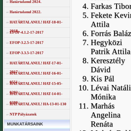
Határtalanul 2024.
Farkas Tibo
Határtalanul 2022.
Fekete Kevi
Attila
HATÁRTALANUL! HAT-18-01-
2018
Forrás Baláz
EFOP-4.1.2-17-2017
Hegyközi
EFOP-3.2.5-17-2017
Patrik Attila
EFOP-3.3.5-17-2017
Keresztély
HATÁRTALANUL! HAT-17-01-
Dávid
2017
HATÁRTALANUL! HAT-16-01-
Kis Pál
0551
HATÁRTALANUL! HAT-15-05-
Lévai Natáli
0293
HATÁRTALANUL! HAT-14-01-
Mónika
0380
Marhás
HATÁRTALANUL! HA-13-01-130
Angelina
NTP Pályázatok
Renáta
MUNKATÁRSAINK