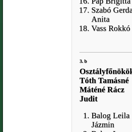
Pap Brigitta
Szabó Gerd
Anita
Vass Rokkó
3. b
Osztályfőnökö
Tóth Tamásné
Máténé Rácz
Judit
Balog Leila
Jázmin