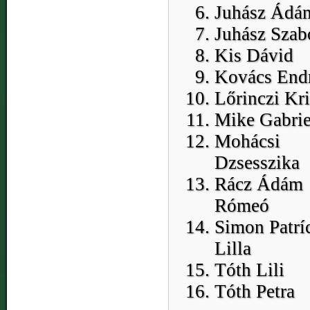
Juhász Ádá
Juhász Szab
Kis Dávid
Kovács End
Lőrinczi Kri
Mike Gabrie
Mohácsi
Dzsesszika
Rácz Ádám
Rómeó
Simon Patrí
Lilla
Tóth Lili
Tóth Petra