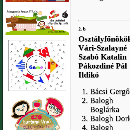
2. b
Osztályfőnökö
Vári-Szalayné
Szabó Katalin
Pákozdiné Pál
Ildikó
Bácsi Gergő
Balogh
Boglárka
Balogh Dor
Balogh