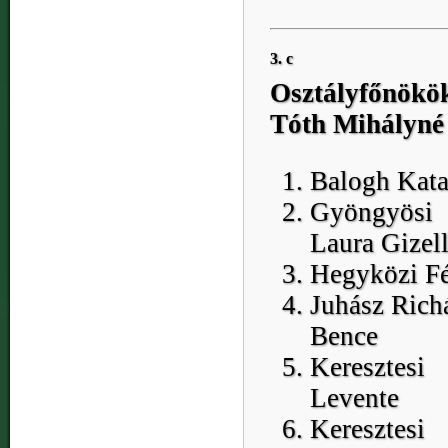
3. c
Osztályfőnökö
Tóth Mihályné
Balogh Kata
Gyöngyösi
Laura Gizel
Hegyközi Fé
Juhász Rich
Bence
Keresztesi
Levente
Keresztesi