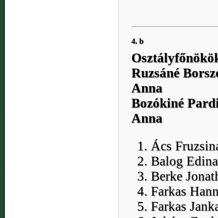
4. b
Osztályfőnökö
Ruzsáné Borsz
Anna
Bozókiné Pard
Anna
Ács Fruzsin
Balog Edina
Berke Jonat
Farkas Han
Farkas Jank