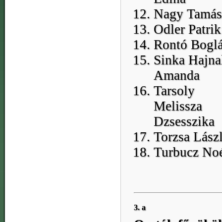
Nagy Tamás
Odler Patrik
Rontó Boglá
Sinka Hajna
Amanda
Tarsoly
Melissza
Dzsesszika
Torzsa Lász
Turbucz No
3. a