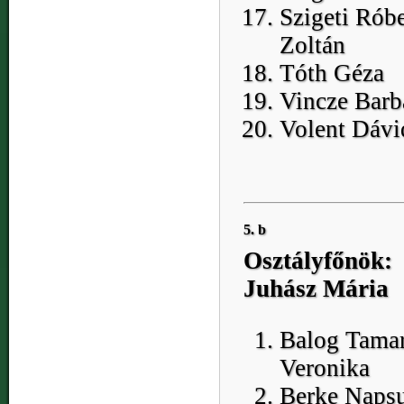
Szigeti Róbe
Zoltán
Tóth Géza
Vincze Barb
Volent Dávi
5. b
Osztályfőnök:
Juhász Mária
Balog Tama
Veronika
Berke Naps