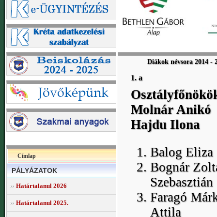
Diákok névsora 2014 - 
1. a
Osztályfőnökö
Molnár Anikó
Hajdu Ilona
Balog Eliza
Címlap
Bognár Zolt
PÁLYÁZATOK
Szebasztián
Határtalanul 2026
Faragó Már
Határtalanul 2025.
Attila