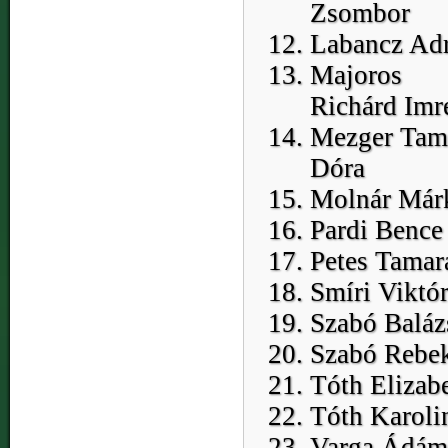
Zsombor
Labancz Adr
Majoros
Richárd Imr
Mezger Tam
Dóra
Molnár Már
Pardi Bence
Petes Tamar
Smíri Viktór
Szabó Baláz
Szabó Rebe
Tóth Elizab
Tóth Karoli
Varga Ádám