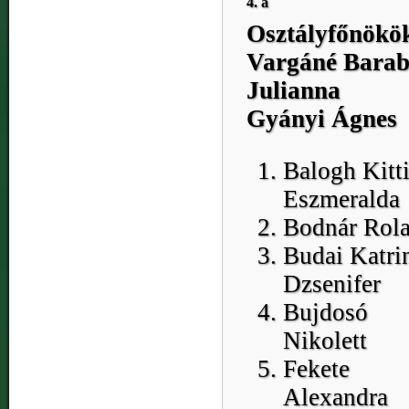
4. a
Osztályfőnökö
Vargáné Barab
Julianna
Gyányi Ágnes
Balogh Kitt
Eszmeralda
Bodnár Rol
Budai Katri
Dzsenifer
Bujdosó
Nikolett
Fekete
Alexandra