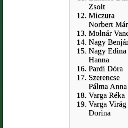
Zsolt
Miczura
Norbert Már
Molnár Van
Nagy Benjá
Nagy Edina
Hanna
Pardi Dóra
Szerencse
Pálma Anna
Varga Réka
Varga Virág
Dorina