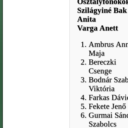
Osztályfőnökö
Szilágyiné Bak
Anita
Varga Anett
Ambrus An
Maja
Bereczki
Csenge
Bodnár Szab
Viktória
Farkas Dávi
Fekete Jenő
Gurmai Sán
Szabolcs