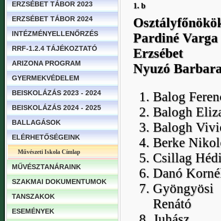
ERZSÉBET TÁBOR 2023
1. b
ERZSÉBET TÁBOR 2024
Osztályfőnökö
INTÉZMÉNYELLENŐRZÉS
Pardiné Varga
RRF-1.2.4 TÁJÉKOZTATÓ
Erzsébet
ARIZONA PROGRAM
Nyuzó Barbar
GYERMEKVÉDELEM
BEISKOLÁZÁS 2023 - 2024
Balog Feren
BEISKOLÁZÁS 2024 - 2025
Balogh Eliz
BALLAGÁSOK
Balogh Vivi
ELÉRHETŐSÉGEINK
Berke Nikol
Művészeti Iskola Címlap
Csillag Héd
MŰVÉSZTANÁRAINK
Danó Korné
SZAKMAI DOKUMENTUMOK
Gyöngyösi
TANSZAKOK
Renátó
ESEMÉNYEK
Juhász