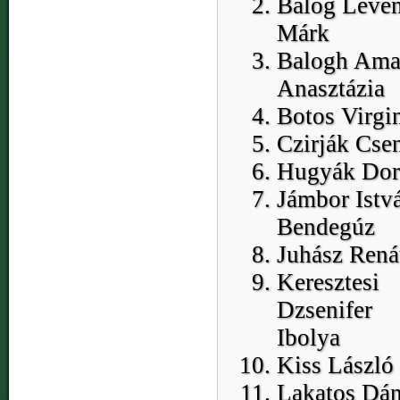
Balog Leven
Márk
Balogh Ama
Anasztázia
Botos Virgi
Czirják Cse
Hugyák Dor
Jámbor Istv
Bendegúz
Juhász Rená
Keresztesi
Dzsenifer
Ibolya
Kiss László
Lakatos Dán