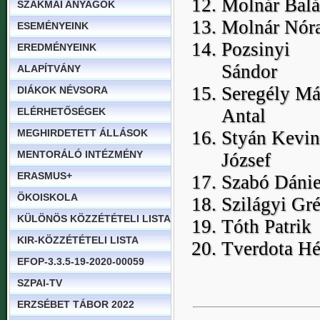
Molnár Balá
SZAKMAI ANYAGOK
Molnár Nór
ESEMÉNYEINK
Pozsinyi
EREDMÉNYEINK
Sándor
ALAPÍTVÁNY
Seregély Má
DIÁKOK NÉVSORA
Antal
ELÉRHETŐSÉGEK
MEGHIRDETETT ÁLLÁSOK
Styán Kevin
MENTORÁLÓ INTÉZMÉNY
József
ERASMUS+
Szabó Dánie
ÖKOISKOLA
Szilágyi Gré
KÜLÖNÖS KÖZZÉTÉTELI LISTA
Tóth Patrik
KIR-KÖZZÉTÉTELI LISTA
Tverdota Hé
EFOP-3.3.5-19-2020-00059
SZPAI-TV
ERZSÉBET TÁBOR 2022