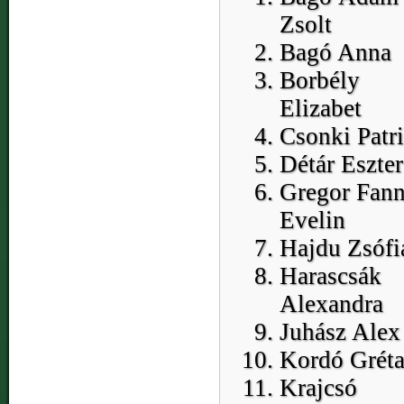
Zsolt
Bagó Anna
Borbély
Elizabet
Csonki Patr
Détár Eszter
Gregor Fann
Evelin
Hajdu Zsófi
Harascsák
Alexandra
Juhász Alex
Kordó Grét
Krajcsó