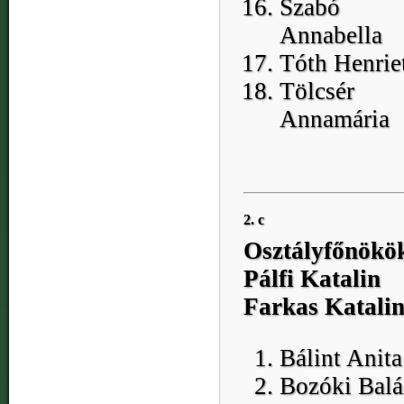
Szabó
Annabella
Tóth Henrie
Tölcsér
Annamária
2. c
Osztályfőnökö
Pálfi Katalin
Farkas Katali
Bálint Anita
Bozóki Balá