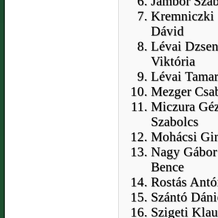
Jámbor Szab
Kremniczki
Dávid
Lévai Dzsen
Viktória
Lévai Tamar
Mezger Csa
Miczura Gé
Szabolcs
Mohácsi Gi
Nagy Gábor
Bence
Rostás Antó
Szántó Dáni
Szigeti Klau