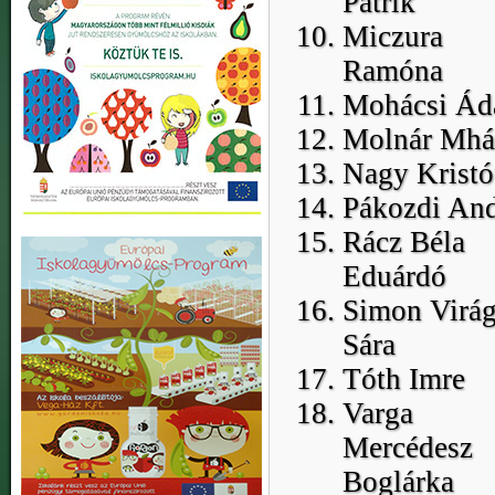
Patrik
Miczura
Ramóna
Mohácsi Á
Molnár Mhá
Nagy Kristó
Pákozdi And
Rácz Béla
Eduárdó
Simon Virá
Sára
Tóth Imre
Varga
Mercédesz
Boglárka