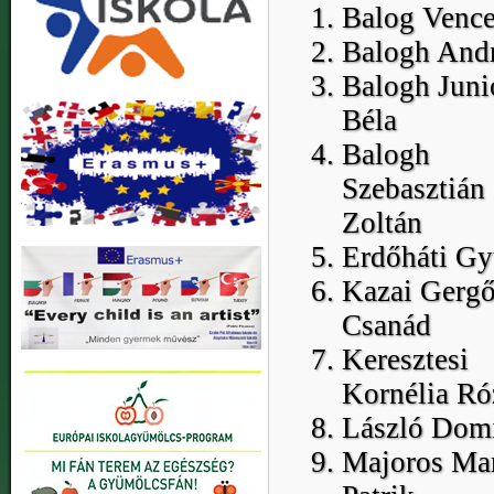
Balog Vence
Balogh And
Balogh Juni
Béla
Balogh
Szebasztián
Zoltán
Erdőháti Gy
Kazai Gerg
Csanád
Keresztesi
Kornélia Ró
László Dom
Majoros Mar