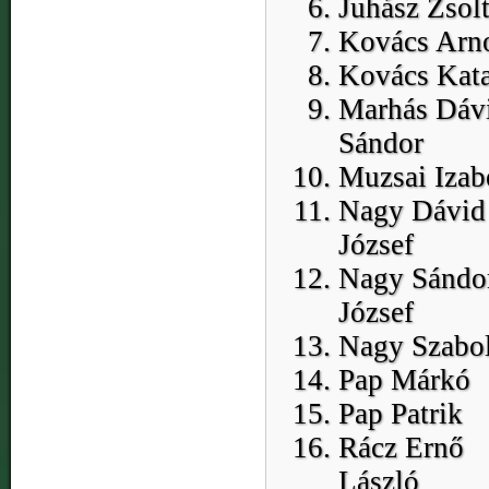
Juhász Zsol
Kovács Arn
Kovács Kata
Marhás Dáv
Sándor
Muzsai Izab
Nagy Dávid
József
Nagy Sándo
József
Nagy Szabo
Pap Márkó
Pap Patrik
Rácz Ernő
László