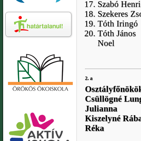
Szabó Henri
Szekeres Zs
Tóth Iringó
Tóth János
Noel
2. a
Osztályfőnökö
Csüllögné Lun
Julianna
Kiszelyné Rába
Réka