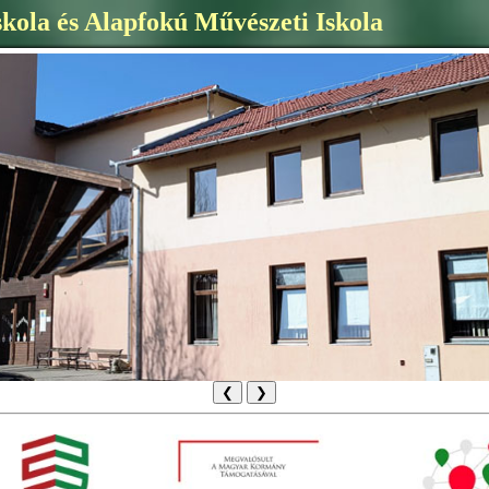
skola és Alapfokú Művészeti Iskola
❮
❯