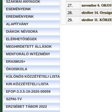
SZAKMAI ANYAGOK
27.
november 6. OKOS
ESEMÉNYEINK
28.
október 14. Országo
EREDMÉNYEINK
29.
október 11. KÖR
ALAPÍTVÁNY
DIÁKOK NÉVSORA
ELÉRHETŐSÉGEK
MEGHIRDETETT ÁLLÁSOK
MENTORÁLÓ INTÉZMÉNY
ERASMUS+
ÖKOISKOLA
KÜLÖNÖS KÖZZÉTÉTELI LISTA
KIR-KÖZZÉTÉTELI LISTA
EFOP-3.3.5-19-2020-00059
SZPAI-TV
ERZSÉBET TÁBOR 2022