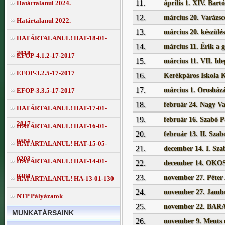
11.
április 1. XIV. Bar
Határtalanul 2024.
12.
március 20. Varázsc
Határtalanul 2022.
13.
március 20. készülé
HATÁRTALANUL! HAT-18-01-
14.
március 11. Érik a 
2018
EFOP-4.1.2-17-2017
15.
március 11. VII. Ide
EFOP-3.2.5-17-2017
16.
Kerékpáros Iskola 
17.
március 1. Orosház
EFOP-3.3.5-17-2017
18.
február 24. Nagy Va
HATÁRTALANUL! HAT-17-01-
19.
február 16. Szabó P
2017
HATÁRTALANUL! HAT-16-01-
20.
február 13. II. Sza
0551
HATÁRTALANUL! HAT-15-05-
21.
december 14. I. Sz
0293
HATÁRTALANUL! HAT-14-01-
22.
december 14. OKO
0380
23.
november 27. Péter
HATÁRTALANUL! HA-13-01-130
24.
november 27. Jambr
NTP Pályázatok
25.
november 22. B
MUNKATÁRSAINK
26.
november 9. Ments m