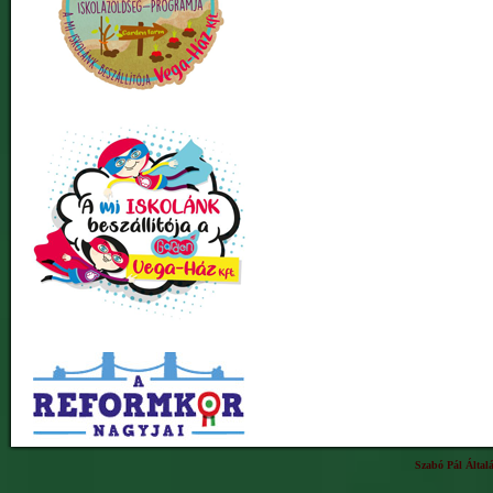
Szabó Pál Által