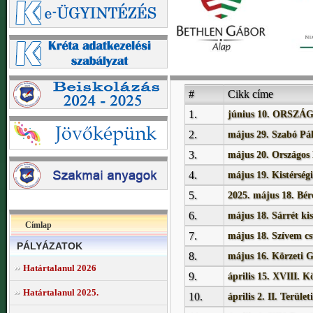
#
Cikk címe
1.
június 10. ORSZ
2.
május 29. Szabó Pá
3.
május 20. Országos
4.
május 19. Kistérség
5.
2025. május 18. Bé
6.
május 18. Sárrét kis
Címlap
7.
május 18. Szívem cs
PÁLYÁZATOK
8.
május 16. Körzeti G
Határtalanul 2026
9.
április 15. XVIII. K
Határtalanul 2025.
10.
április 2. II. Terüle