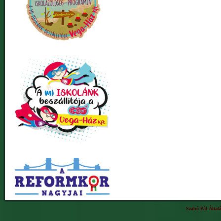
Szabó Pál Által