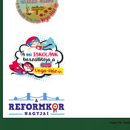
Szabó Pál Által