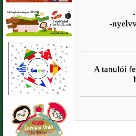
-
-nyelvv
A tanulói f