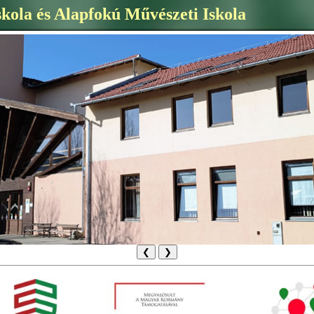
skola és Alapfokú Művészeti Iskola
❮
❯