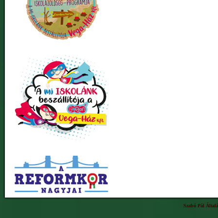
Szabó Pál Által