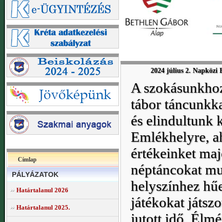
2024 július 2. Napközi 
A szokásunkhoz 
tábor táncunkk
és elindultunk
Emlékhelyre, ah
értékeinket ma
Címlap
néptáncokat mut
PÁLYÁZATOK
helyszínhez hűe
Határtalanul 2026
játékokat játsz
Határtalanul 2025.
jutott idő. Élm