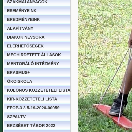
SZAKMAI ANYAGOK
ESEMÉNYEINK
EREDMÉNYEINK
ALAPÍTVÁNY
DIÁKOK NÉVSORA
ELÉRHETŐSÉGEK
MEGHIRDETETT ÁLLÁSOK
MENTORÁLÓ INTÉZMÉNY
ERASMUS+
ÖKOISKOLA
KÜLÖNÖS KÖZZÉTÉTELI LISTA
KIR-KÖZZÉTÉTELI LISTA
EFOP-3.3.5-19-2020-00059
SZPAI-TV
ERZSÉBET TÁBOR 2022