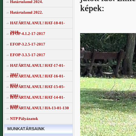
Határtalanul 2024.
képek:
Határtalanul 2022.
HATÁRTALANUL! HAT-18-01-
2018
EFOP-4.1.2-17-2017
EFOP-3.2.5-17-2017
EFOP-3.3.5-17-2017
HATÁRTALANUL! HAT-17-01-
2017
HATÁRTALANUL! HAT-16-01-
0551
HATÁRTALANUL! HAT-15-05-
0293
HATÁRTALANUL! HAT-14-01-
0380
HATÁRTALANUL! HA-13-01-130
NTP Pályázatok
MUNKATÁRSAINK